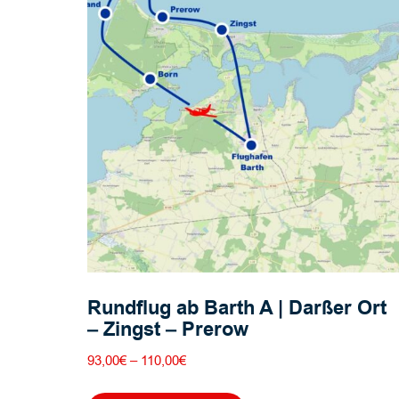
Rundflug ab Barth A | Darßer Ort
– Zingst – Prerow
Preisspanne:
93,00
€
–
110,00
€
93,00€
Dieses
bis