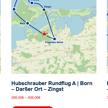
Hubschrauber Rundflug A | Born
– Darßer Ort – Zingst
Preisspanne:
299,00
€
–
409,00
€
299,00€
Dieses
bis