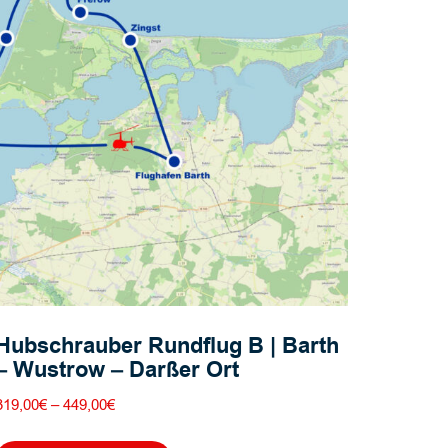
Hubschrauber Rundflug B | Barth
– Wustrow – Darßer Ort
Preisspanne:
319,00
€
–
449,00
€
319,00€
Dieses
bis