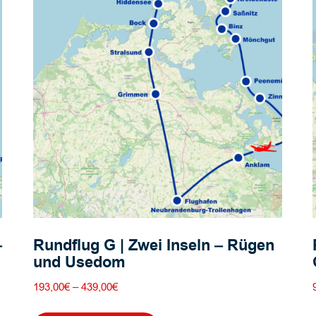
Optionen
können
auf
der
Produktseite
gewählt
werden
–
Rundflug G | Zwei Inseln – Rügen
und Usedom
Preisspanne:
193,00
€
–
439,00
€
193,00€
Dieses
bis