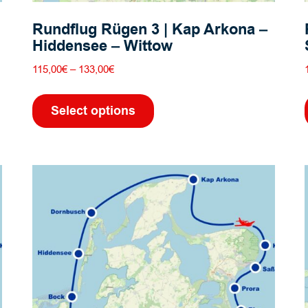
Rundflug Rügen 3 | Kap Arkona –
Hiddensee – Wittow
Preisspanne:
115,00
€
–
133,00
€
115,00€
Dieses
bis
Produkt
Select options
133,00€
weist
mehrere
Varianten
auf.
Die
Optionen
können
auf
der
Produktseite
gewählt
werden