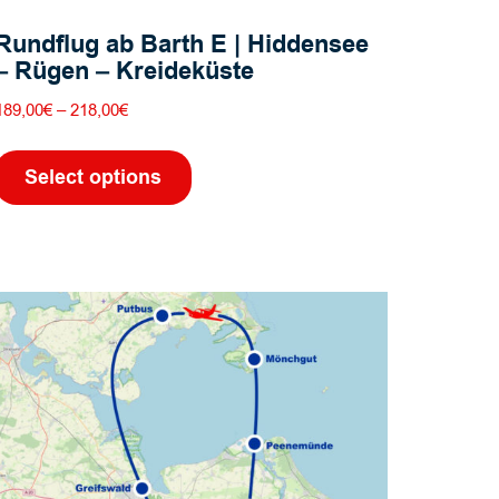
Rundflug ab Barth E | Hiddensee
– Rügen – Kreideküste
Preisspanne:
189,00
€
–
218,00
€
189,00€
Dieses
bis
Produkt
Select options
218,00€
weist
mehrere
Varianten
auf.
Die
Optionen
können
auf
der
Produktseite
gewählt
werden