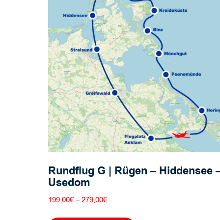
Optionen
können
auf
der
Produktseite
gewählt
werden
Rundflug G | Rügen – Hiddensee 
Usedom
Preisspanne:
199,00
€
–
279,00
€
199,00€
Dieses
bis