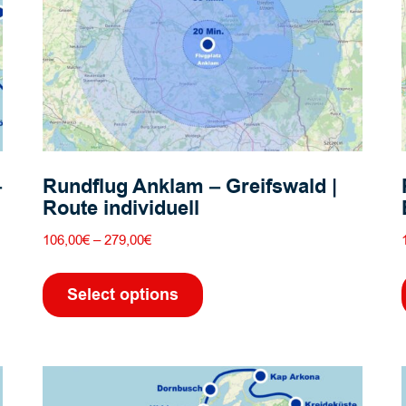
–
Rundflug Anklam – Greifswald |
Route individuell
Preisspanne:
106,00
€
–
279,00
€
106,00€
Dieses
bis
Produkt
Select options
279,00€
weist
mehrere
Varianten
auf.
Die