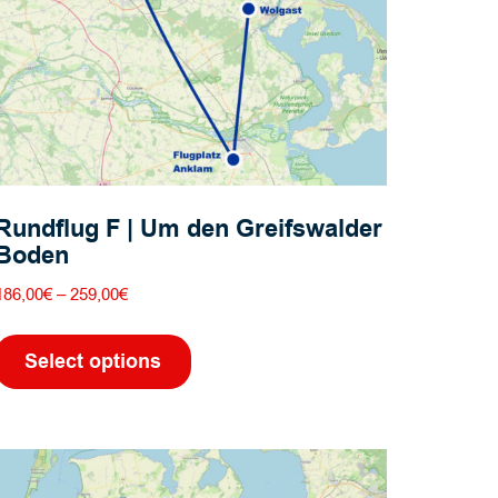
Rundflug F | Um den Greifswalder
Boden
Preisspanne:
186,00
€
–
259,00
€
186,00€
Dieses
bis
Produkt
Select options
259,00€
weist
mehrere
Varianten
auf.
Die