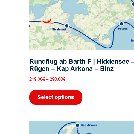
werden
Rundflug ab Barth F | Hiddensee 
Rügen – Kap Arkona – Binz
Preisspanne:
249,00
€
–
290,00
€
249,00€
Dieses
bis
Produkt
Select options
290,00€
weist
mehrere
Varianten
auf.
Die