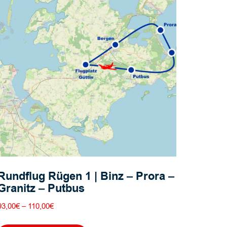
Optionen
können
auf
der
Produktseite
gewählt
werden
Rundflug Rügen 1 | Binz – Prora –
Granitz – Putbus
Preisspanne:
93,00
€
–
110,00
€
93,00€
Dieses
bis