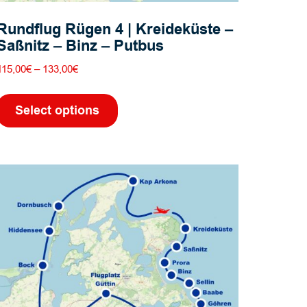
Rundflug Rügen 4 | Kreideküste –
Saßnitz – Binz – Putbus
Preisspanne:
115,00
€
–
133,00
€
115,00€
Dieses
bis
Produkt
Select options
133,00€
weist
mehrere
Varianten
auf.
Die
Optionen
können
auf
der
Produktseite
gewählt
werden