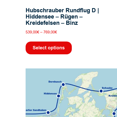
Hubschrauber Rundflug D |
Hiddensee – Rügen –
Kreidefelsen – Binz
Preisspanne:
539,00
€
–
769,00
€
539,00€
Dieses
bis
Produkt
Select options
769,00€
weist
mehrere
Varianten
auf.
Die
Optionen
können
auf
der
Produktseite
gewählt