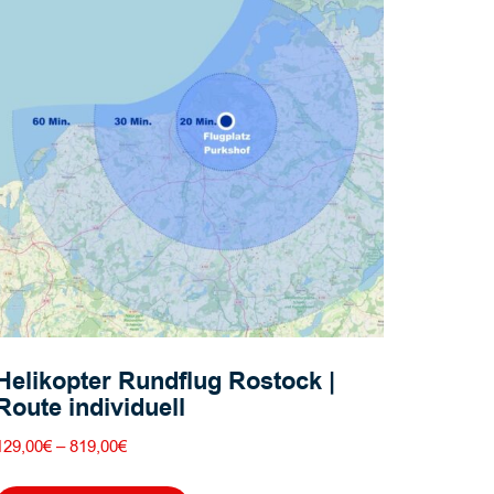
Helikopter Rundflug Rostock |
Route individuell
Preisspanne:
129,00
€
–
819,00
€
129,00€
Dieses
bis