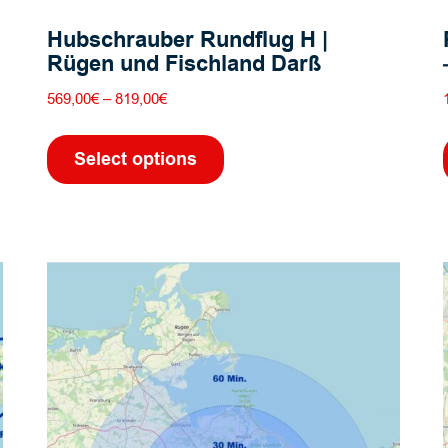
Hubschrauber Rundflug H |
Rügen und Fischland Darß
Preisspanne:
569,00
€
–
819,00
€
569,00€
Dieses
bis
Produkt
Select options
819,00€
weist
mehrere
Varianten
auf.
Die
Optionen
können
auf
der
Produktseite
gewählt
werden