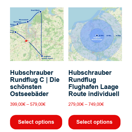
Vari
auf.
Die
Opti
könn
auf
der
Prod
gewä
werd
Hubschrauber
Hubschrauber
Rundflug C | Die
Rundflug
schönsten
Flughafen Laage
Ostseebäder
Route individuell
Preisspanne:
Preisspanne:
399,00
€
–
579,00
€
279,00
€
–
749,00
€
399,00€
279,00€
Dieses
Dies
bis
bis
Produkt
Prod
Select options
Select options
579,00€
749,00€
weist
weis