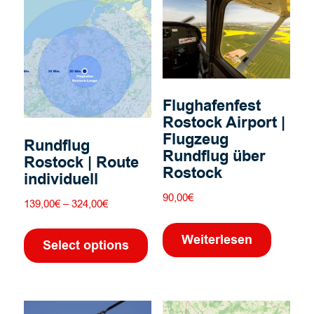
Die
Die
Optionen
Opti
können
könn
auf
auf
der
der
Produktseite
Prod
Flughafenfest
gewählt
gewä
Rostock Airport |
werden
werd
Flugzeug
Rundflug
Rundflug über
Rostock | Route
Rostock
individuell
90,00
€
Preisspanne:
139,00
€
–
324,00
€
139,00€
Dieses
bis
Weiterlesen
Produkt
Select options
324,00€
weist
mehrere
Varianten
auf.