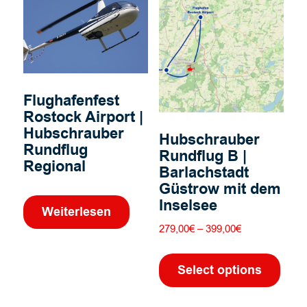
Die
Optionen
können
auf
der
Produktseite
Flughafenfest
gewählt
Rostock Airport |
werden
Hubschrauber
Hubschrauber
Rundflug
Rundflug B |
Regional
Barlachstadt
Güstrow mit dem
Inselsee
Weiterlesen
Preisspanne:
279,00
€
–
399,00
€
279,00€
Dies
bis
Prod
Select options
399,00€
weis
mehr