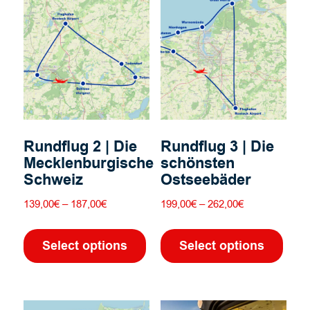
Rundflug 2 | Die
Rundflug 3 | Die
Mecklenburgische
schönsten
Schweiz
Ostseebäder
Preisspanne:
Preisspanne:
139,00
€
–
187,00
€
199,00
€
–
262,00
€
139,00€
199,00€
Dieses
Dies
bis
bis
Produkt
Prod
Select options
Select options
187,00€
262,00€
weist
weis
mehrere
mehr
Varianten
Vari
auf.
auf.