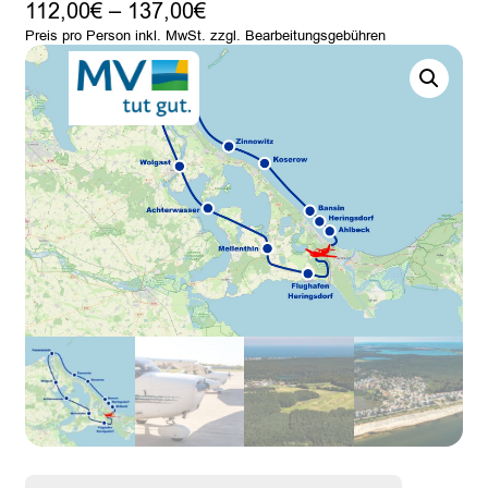
Preisspanne:
112,00
€
–
137,00
€
112,00€
Preis pro Person inkl. MwSt. zzgl. Bearbeitungsgebühren
bis
137,00€