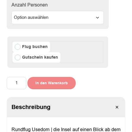
Anzahl Personen
Flug buchen
Gutschein kaufen
R
In den Warenkorb
u
n
d
f
Beschreibung
l
u
g
U
s
Rundflug Usedom | die Insel auf einen Blick ab dem