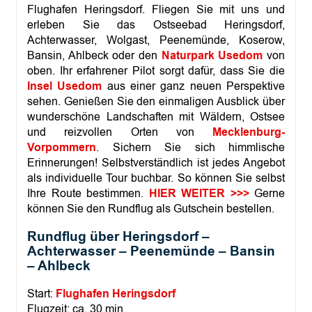
e
Flughafen Heringsdorf. Fliegen Sie mit uns und
d
erleben Sie das Ostseebad Heringsdorf,
o
m
Achterwasser, Wolgast, Peenemünde, Koserow,
B
Bansin, Ahlbeck oder den
Naturpark Usedom
von
H
oben. Ihr erfahrener Pilot sorgt dafür, dass Sie die
e
Insel Usedom
aus einer ganz neuen Perspektive
r
sehen. Genießen Sie den einmaligen Ausblick über
i
n
wunderschöne Landschaften mit Wäldern, Ostsee
g
und reizvollen Orten von
Mecklenburg-
s
Vorpommern
. Sichern Sie sich himmlische
d
Erinnerungen! Selbstverständlich ist jedes Angebot
o
r
als individuelle Tour buchbar. So können Sie selbst
f
Ihre Route bestimmen.
HIER WEITER >>>
Gerne
–
können Sie den Rundflug als Gutschein bestellen.
P
e
Rundflug über Heringsdorf –
e
Achterwasser – Peenemünde – Bansin
n
– Ahlbeck
e
m
ü
Start:
Flughafen Heringsdorf
n
Flugzeit: ca. 30 min