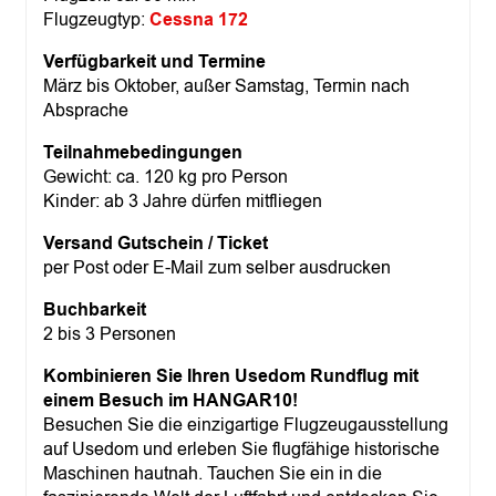
d
Flugzeugtyp:
Cessna 172
e
–
Verfügbarkeit und Termine
B
a
März bis Oktober, außer Samstag, Termin nach
n
Absprache
s
i
Teilnahmebedingungen
n
Gewicht: ca. 120 kg pro Person
–
Kinder: ab 3 Jahre dürfen mitfliegen
A
h
Versand Gutschein / Ticket
l
b
per Post oder E-Mail zum selber ausdrucken
e
c
Buchbarkeit
k
2 bis 3 Personen
M
e
Kombinieren Sie Ihren Usedom Rundflug mit
n
einem Besuch im HANGAR10!
g
e
Besuchen Sie die einzigartige Flugzeugausstellung
auf Usedom und erleben Sie flugfähige historische
Maschinen hautnah. Tauchen Sie ein in die