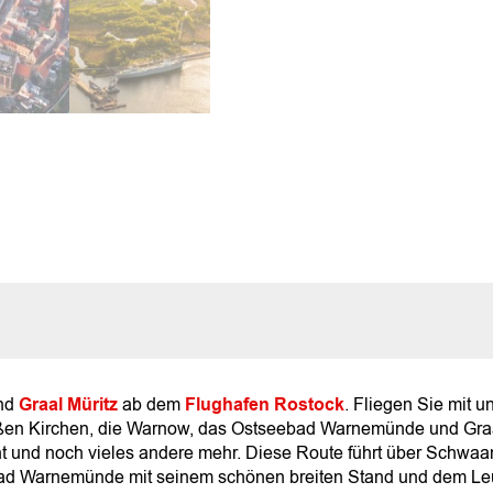
b
e
r
d
e
n
D
ä
c
h
e
r
n
v
o
n
R
o
s
t
o
nd
Graal Müritz
ab dem
Flughafen Rostock
. Fliegen Sie mit u
c
oßen Kirchen, die Warnow, das Ostseebad Warnemünde und Graa
k
t und noch vieles andere mehr. Diese Route führt über Schwaa
M
bad Warnemünde mit seinem schönen breiten Stand und dem Le
e