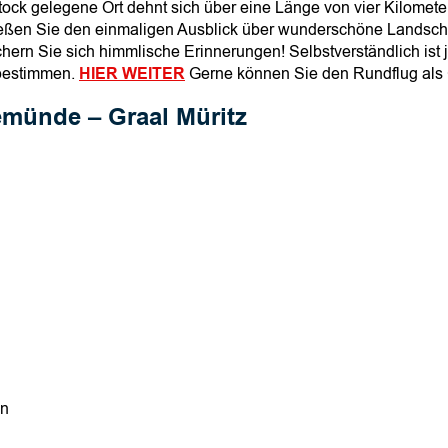
n
stock gelegene Ort dehnt sich über eine Länge von vier Kilomet
g
ießen Sie den einmaligen Ausblick über wunderschöne Landscha
e
chern Sie sich himmlische Erinnerungen! Selbstverständlich ist 
 bestimmen.
HIER WEITER
Gerne können Sie den Rundflug als 
münde – Graal Müritz
en