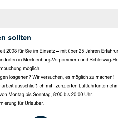
n sollten
buchbar, es fliegen andere Pers. mit, Alleinflug: für 2 Pers. buchbar, keine and
Bord, Familienticket: für 2 Erwachsene + 1 Kind bis 12 Jahre
eit 2008 für Sie im Einsatz – mit über 25 Jahren Erfahrun
tandorten in Mecklenburg-Vorpommern und Schleswig-Hols
e Umbuchung möglich.
orgen losgehen? Wir versuchen, es möglich zu machen!
rbeit ausschließlich mit lizenzierten Luftfahrtunterneh
 von Montag bis Sonntag, 8:00 bis 20:00 Uhr.
rnierung für Urlauber.