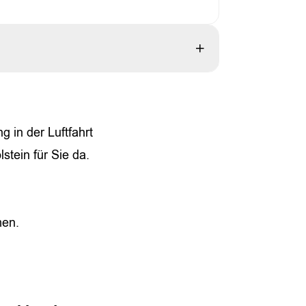
eren Gäste an Bord, Alleinflug: für 3 Pers.
g in der Luftfahrt
tein für Sie da.
men.