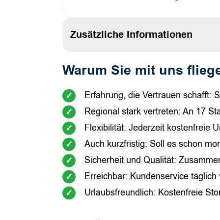
Zusätzliche Informationen
Warum Sie mit uns fliege
Attribute
Wert
Ticket
Passagier Mix: für 1 bis 2 Pers. 
Variante
buchbar, keine anderen Gäste an 
Erfahrung, die Vertrauen schafft: S
Regional stark vertreten: An 17 S
Flexibilität: Jederzeit kostenfrei
Auch kurzfristig: Soll es schon m
Sicherheit und Qualität: Zusammena
Erreichbar: Kundenservice täglich
Urlaubsfreundlich: Kostenfreie Sto