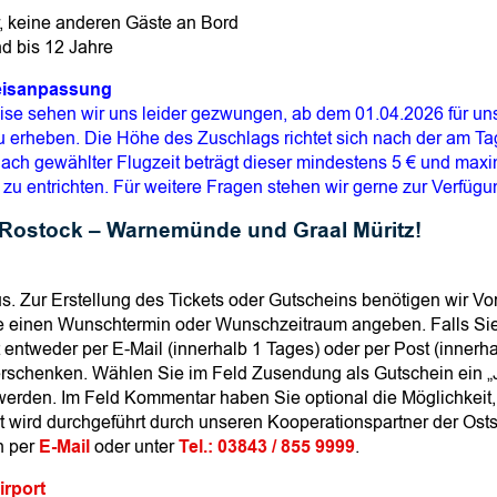
ar, keine anderen Gäste an Bord
nd bis 12 Jahre
reisanpassung
eise sehen wir uns leider gezwungen, ab dem 01.04.2026 für 
g zu erheben. Die Höhe des Zuschlags richtet sich nach der am T
e nach gewählter Flugzeit beträgt dieser mindestens 5 € und max
 zu entrichten. Für weitere Fragen stehen wir gerne zur Verfügu
 Rostock – Warnemünde und Graal Müritz!
us. Zur Erstellung des Tickets oder Gutscheins benötigen wir
 einen Wunschtermin oder Wunschzeitraum angeben. Falls Sie s
gt entweder per E-Mail (innerhalb 1 Tages) oder per Post (inner
verschenken. Wählen Sie im Feld Zusendung als Gutschein ein „
erden. Im Feld Kommentar haben Sie optional die Möglichkeit, 
t wird durchgeführt durch unseren Kooperationspartner der Os
h per
E-Mail
oder unter
Tel.: 03843 / 855 9999
.
irport