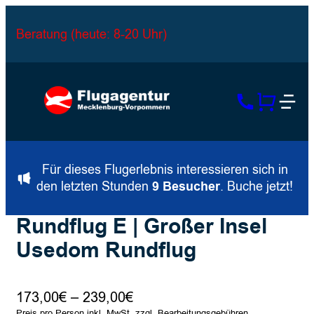
Beratung (heute: 8-20 Uhr)
Für dieses Flugerlebnis interessieren sich in
den letzten Stunden
9 Besucher
. Buche jetzt!
Rundflug E | Großer Insel
Usedom Rundflug
Preisspanne:
173,00
€
–
239,00
€
Preis pro Person inkl. MwSt. zzgl. Bearbeitungsgebühren