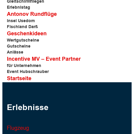
Gleitschirmfliegen
Erlebnistag
Antonov Rundflüge
Insel Usedom
Fischland Darß
Geschenkideen
Wertgutscheine
Gutscheine
Anlässe
Incentive MV – Event Partner
für Unternehmen
Event Hubschrauber
Startseite
Erlebnisse
Flugzeug