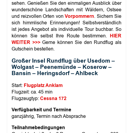
sehen. Genießen Sie den einmaligen Ausblick über
s
e
wunderschöne Landschaften mit Wäldern, Ostsee
l
und reizvollen Orten von
Vorpommern
. Sichern Sie
U
sich himmlische Erinnerungen! Selbstverständlich
s
ist jedes Angebot als individuelle Tour buchbar. So
e
d
können Sie selbst Ihre Route bestimmen.
HIER
o
WEITER >>>
Gerne können Sie den Rundflug als
m
Gutschein bestellen.
R
u
Großer Insel Rundflug über Usedom –
n
Wolgast – Peenemünde – Koserow –
d
Bansin – Heringsdorf – Ahlbeck
f
l
u
Start:
Flugplatz Anklam
g
Flugzeit: ca. 45 min
M
Flugzeugtyp:
Cessna 172
e
n
Verfügbarkeit und Termine
g
e
ganzjährig, Termin nach Absprache
Teilnahmebedingungen