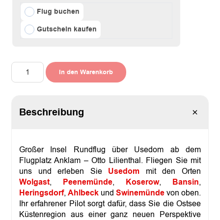
Flug buchen
Gutschein kaufen
R
In den Warenkorb
u
n
d
f
Beschreibung
l
u
g
E
|
Großer Insel Rundflug über Usedom ab dem
G
Flugplatz Anklam – Otto Lilienthal. Fliegen Sie mit
r
uns und erleben Sie
Usedom
mit den Orten
o
ß
Wolgast
,
Peenemünde
,
Koserow
,
Bansin
,
e
Heringsdorf
,
Ahlbeck
und
Swinemünde
von oben.
r
Ihr erfahrener Pilot sorgt dafür, dass Sie die Ostsee
I
Küstenregion aus einer ganz neuen Perspektive
n