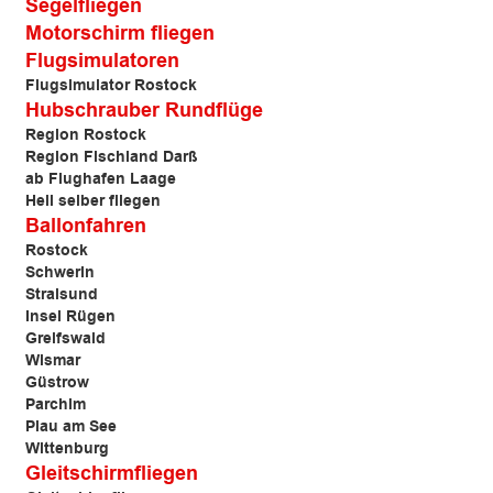
Segelfliegen
Motorschirm fliegen
Flugsimulatoren
Flugsimulator Rostock
Hubschrauber Rundflüge
Region Rostock
Region Fischland Darß
ab Flughafen Laage
Heli selber fliegen
Ballonfahren
Rostock
Schwerin
Stralsund
Insel Rügen
Greifswald
Wismar
Güstrow
Parchim
Plau am See
Wittenburg
Gleitschirmfliegen