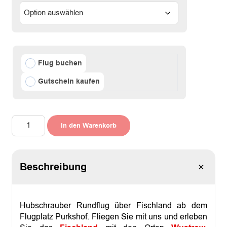
Flug buchen
Gutschein kaufen
H
In den Warenkorb
u
b
s
c
Beschreibung
h
r
a
u
b
Hubschrauber Rundflug über Fischland ab dem
e
Flugplatz Purkshof. Fliegen Sie mit uns und erleben
r