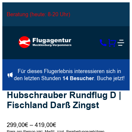
Beratung (heute: 8-20 Uhr)
Für dieses Flugerlebnis interessieren sich in
den letzten Stunden
14 Besucher
. Buche jetzt!
Hubschrauber Rundflug D |
Fischland Darß Zingst
Preisspanne:
299,00
€
–
419,00
€
Preis pro Person inkl. MwSt. zzgl. Bearbeitungsgebühren