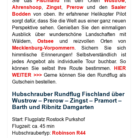
Sie das
Fischland
mit den Orten
Wustrow
,
R
u
Ahrenshoop
,
Zingst
,
Prerow
und den
Saaler
n
Bodden
von oben. Ihr erfahrener Helikopter Pilot
d
sorgt dafür, dass Sie die Welt aus einer ganz neuen
f
Perspektive sehen. Genießen Sie den einmaligen
l
Ausblick über wunderschöne Landschaften mit
u
g
Wäldern,
Ostsee
und reizvollen Orten von
D
Mecklenburg-Vorpommern
. Sichern Sie sich
|
himmlische Erinnerungen! Selbstverständlich ist
F
jedes Angebot als individuelle Tour buchbar. So
i
s
können Sie selbst Ihre Route bestimmen.
HIER
c
WEITER >>>
Gerne können Sie den Rundflug als
h
Gutschein bestellen.
l
a
Hubschrauber Rundflug Fischland über
n
Wustrow – Prerow – Zingst – Pramort –
d
Barth und Ribnitz Damgarten
D
a
r
Start: Flugplatz Rostock Purkshof
ß
Flugzeit: ca. 45 min
Z
Hubschraubertyp:
Robinson R44
i