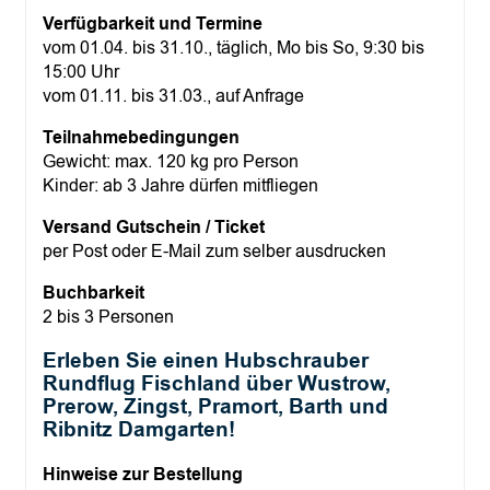
n
Verfügbarkeit und Termine
g
s
vom 01.04. bis 31.10., täglich, Mo bis So, 9:30 bis
t
15:00 Uhr
M
vom 01.11. bis 31.03., auf Anfrage
e
n
Teilnahmebedingungen
g
Gewicht: max. 120 kg pro Person
e
Kinder: ab 3 Jahre dürfen mitfliegen
Versand Gutschein / Ticket
per Post oder E-Mail zum selber ausdrucken
Buchbarkeit
2 bis 3 Personen
Erleben Sie einen Hubschrauber
Rundflug Fischland über Wustrow,
Prerow, Zingst, Pramort, Barth und
Ribnitz Damgarten!
Hinweise zur Bestellung