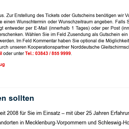
us. Zur Erstellung des Tickets oder Gutscheins benötigen wi
e einen Wunschtermin oder Wunschzeitraum angeben. Falls Sie
olgt entweder per E-Mail (innerhalb 1 Tages) oder per Post (i
verschenken. Wählen Sie im Feld Zusendung als Gutschein ein 
werden. Im Feld Kommentar haben Sie optional die Möglichkeit, 
 durch unseren Kooperationspartner Norddeutsche Gleitschirms
l
oder unter
Tel.: 03843 / 855 9999
.
ug
n sollten
eit 2008 für Sie im Einsatz – mit über 25 Jahren Erfahrun
tandorten in Mecklenburg-Vorpommern und Schleswig-Hols