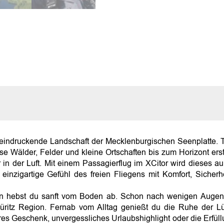
m
p
a
k
t
|
W
a
r
e
n
-
M
ü
r
i
e beeindruckende Landschaft der Mecklenburgischen Seenplatte. T
t
se Wälder, Felder und kleine Ortschaften bis zum Horizont erst
z
r in der Luft. Mit einem Passagierflug im XCitor wird dieses 
M
einzigartige Gefühl des freien Fliegens mit Komfort, Sicherhe
e
n
g
 hebst du sanft vom Boden ab. Schon nach wenigen Augenblic
e
Müritz Region. Fernab vom Alltag genießt du die Ruhe der L
es Geschenk, unvergessliches Urlaubshighlight oder die Erfüll