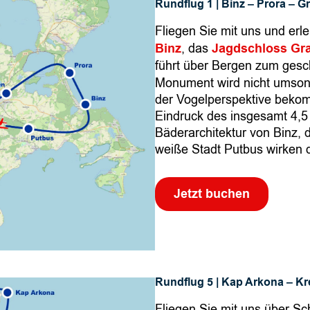
Rundflug 1 | Binz – Prora – G
d
f
Fliegen Sie mit uns und erl
l
Binz
, das
Jagdschloss Gra
u
führt über Bergen zum gesc
g
Monument wird nicht umsons
der Vogelperspektive beko
R
Eindruck des insgesamt 4,5
ü
Bäderarchitektur von Binz, 
g
weiße Stadt Putbus wirken d
e
n
5
Jetzt buchen
|
H
i
d
d
Rundflug 5 | Kap Arkona – Kr
e
n
Fliegen Sie mit uns über S