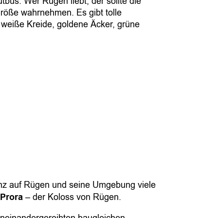
tbus. Wer Rügen liebt, der sollte die
l
Größe wahrnehmen. Es gibt tolle
m
 weiße Kreide, goldene Äcker, grüne
inz auf Rügen und seine Umgebung viele
Prora
– der Koloss von Rügen.