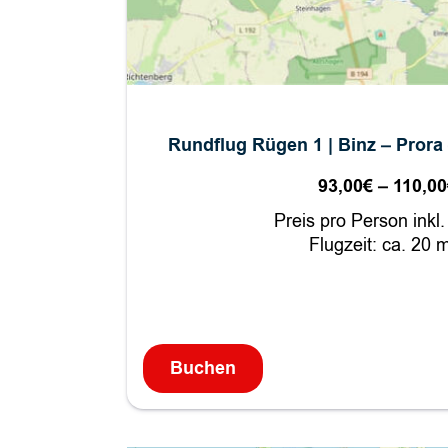
Rundflug Rügen 1 | Binz – Prora
93,00
€
–
110,00
Preis pro Person inkl
Flugzeit: ca. 20 
Buchen
:
R
u
n