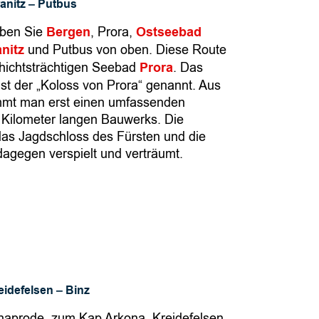
ranitz – Putbus
d
eben Sie
Bergen
f
, Prora,
Ostseebad
nitz
und Putbus von oben. Diese Route
l
hichtsträchtigen Seebad
u
Prora
. Das
t der „Koloss von Prora“ genannt. Aus
g
mmt man erst einen umfassenden
R
 Kilometer langen Bauwerks. Die
ü
das Jagdschloss des Fürsten und die
g
agegen verspielt und verträumt.
e
n
6
|
R
u
n
d
eidefelsen – Binz
u
m
chaprode, zum Kap Arkona, Kreidefelsen,