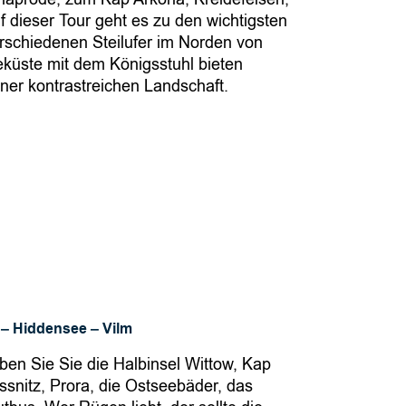
R
 dieser Tour geht es zu den wichtigsten
ü
rschiedenen Steilufer im Norden von
eküste mit dem Königsstuhl bieten
g
ner kontrastreichen Landschaft.
e
n
–
H
i
d
d
e
n
s
e
– Hiddensee – Vilm
e
–
eben Sie Sie die Halbinsel Wittow, Kap
V
ssnitz, Prora, die Ostseebäder, das
i