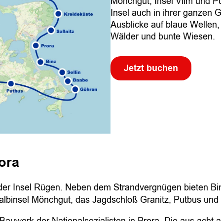
Mönchgut, Insel Vilm und Pu
d
Insel auch in ihrer ganzen 
e
Ausblicke auf blaue Wellen,
k
Wälder und bunte Wiesen.
ü
s
Jetzt buchen
t
e
–
B
i
n
z
ora
 der Insel Rügen. Neben dem Strandvergnügen bieten B
albinsel Mönchgut, das Jagdschloß Granitz, Putbus und