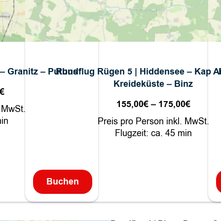
 – Granitz – Putbus
Rundflug Rügen 5 | Hiddensee – Kap A
Kreideküste – Binz
€
Preisspanne:
93,00€
155,00
€
–
175,00
€
Preiss
. MwSt.
bis
155,00
min
Preis pro Person inkl. MwSt.
110,00€
bis
Flugzeit: ca. 45 min
175,00
Buchen
:
R
u
n