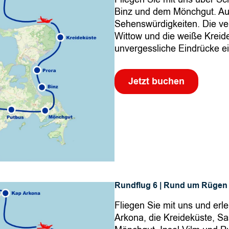
s
Binz und dem Mönchgut. Auf
e
Sehenswürdigkeiten. Die ve
Wittow und die weiße Kreid
e
unvergessliche Eindrücke ei
–
K
a
Jetzt buchen
p
A
r
k
o
n
a
–
Rundflug 6 | Rund um Rügen 
K
r
Fliegen Sie mit uns und erl
e
Arkona, die Kreideküste, Sa
i