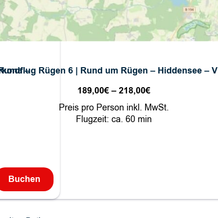
rkona –
Rundflug Rügen 6 | Rund um Rügen – Hiddensee – V
189,00
€
–
218,00
€
Preisspanne:
panne:
189,00€
Preis pro Person inkl. MwSt.
€
bis
Flugzeit: ca. 60 min
218,00€
€
Buchen
:
R
u
n