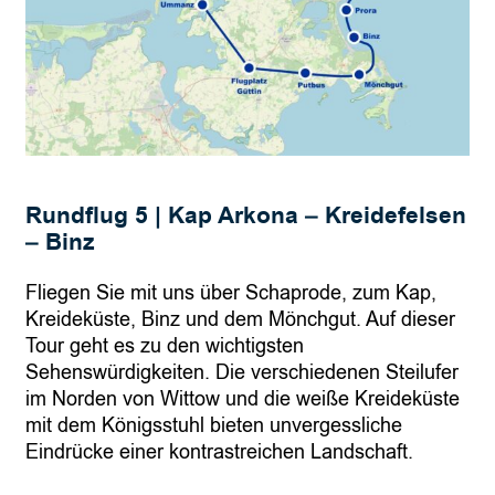
n
s
e
e
–
V
i
Rundflug 5 | Kap Arkona – Kreidefelsen
l
– Binz
m
Fliegen Sie mit uns über Schaprode, zum Kap,
Kreideküste, Binz und dem Mönchgut. Auf dieser
Tour geht es zu den wichtigsten
Sehenswürdigkeiten. Die verschiedenen Steilufer
im Norden von Wittow und die weiße Kreideküste
mit dem Königsstuhl bieten unvergessliche
Eindrücke einer kontrastreichen Landschaft.