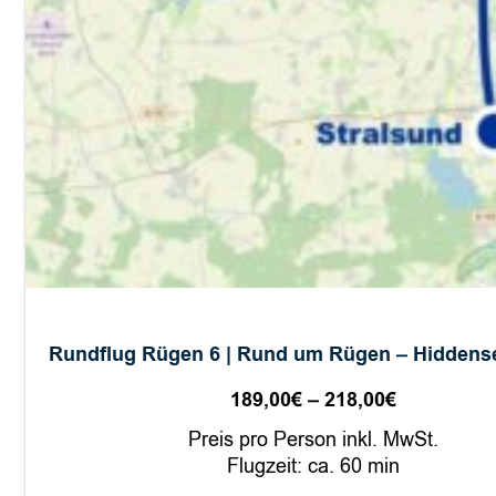
a
–
K
r
e
i
d
e
k
ü
s
t
e
Rundflug Rügen 6 | Rund um Rügen – Hiddense
–
B
189,00
€
–
218,00
€
Preisspan
i
189,00€
Preis pro Person inkl. MwSt.
n
bis
Flugzeit: ca. 60 min
z
218,00€