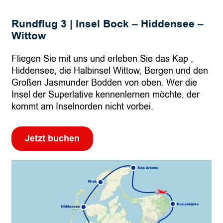
|
Rundflug 3 | Insel Bock – Hiddensee –
R
Wittow
u
n
Fliegen Sie mit uns und erleben Sie das Kap ,
d
Hiddensee, die Halbinsel Wittow, Bergen und den
u
Großen Jasmunder Bodden von oben. Wer die
m
Insel der Superlative kennenlernen möchte, der
R
kommt am Inselnorden nicht vorbei.
ü
g
e
Jetzt buchen
n
–
H
i
d
d
e