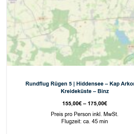
W
i
t
t
o
w
Rundflug Rügen 5 | Hiddensee – Kap Arko
Kreideküste – Binz
155,00
€
–
175,00
€
Preisspan
155,00€
Preis pro Person inkl. MwSt.
bis
Flugzeit: ca. 45 min
175,00€