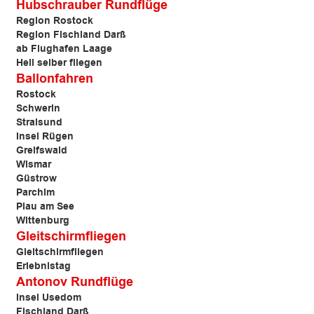
Hubschrauber Rundflüge
Region Rostock
Region Fischland Darß
ab Flughafen Laage
Heli selber fliegen
Ballonfahren
Rostock
Schwerin
Stralsund
Insel Rügen
Greifswald
Wismar
Güstrow
Parchim
Plau am See
Wittenburg
Gleitschirmfliegen
Gleitschirmfliegen
Erlebnistag
Antonov Rundflüge
Insel Usedom
Fischland Darß